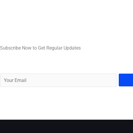
Subscribe Now to Get Regular Updates
E
m
a
i
l
*