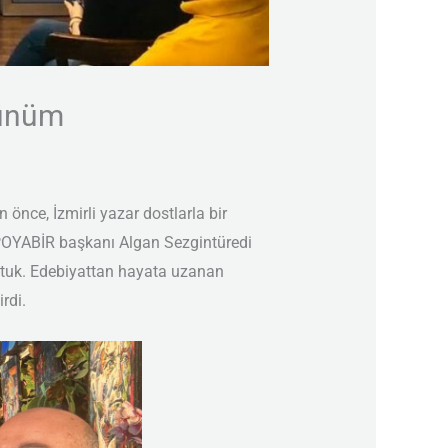
Günüm
 önce, İzmirli yazar dostlarla bir
, POYABİR başkanı Algan Sezgintüredi
ştuk. Edebiyattan hayata uzanan
rdi.