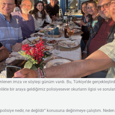
nlenen imza ve söyleşi günüm vardı. Bu, Türkiye’de gerçekleştirdi
ikte bir araya geldiğimiz polisiyesever okurların ilgisi ve sorul
 “polisiye nedir, ne değildir” konusuna değinmeye çalıştım. Ned