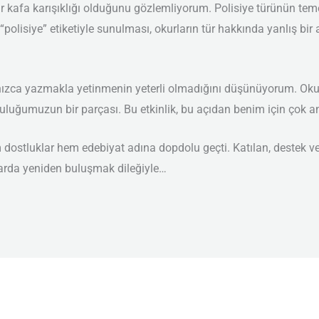
 bir kafa karışıklığı olduğunu gözlemliyorum. Polisiye türünün te
 “polisiye” etiketiyle sunulması, okurların tür hakkında yanlış bir
nızca yazmakla yetinmenin yeterli olmadığını düşünüyorum. Okurlar
uluğumuzun bir parçası. Bu etkinlik, bu açıdan benim için çok an
 dostluklar hem edebiyat adına dopdolu geçti. Katılan, destek ver
larda yeniden buluşmak dileğiyle…