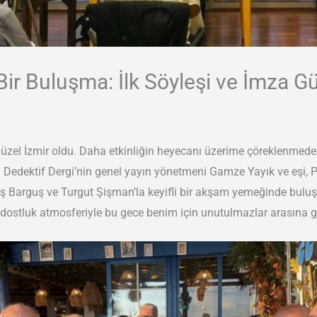
Bir Buluşma: İlk Söyleşi ve İmza 
 güzel İzmir oldu. Daha etkinliğin heyecanı üzerime çöreklenmeden
k. Dedektif Dergi’nin genel yayın yönetmeni Gamze Yayık ve eşi
eş Barguş ve Turgut Şişman’la keyifli bir akşam yemeğinde bulu
 dostluk atmosferiyle bu gece benim için unutulmazlar arasına gi